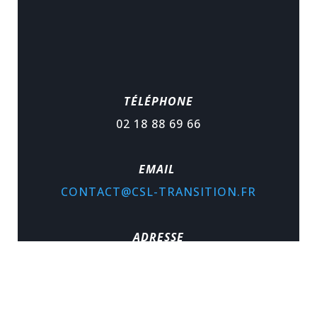
TÉLÉPHONE
02 18 88 69 66
EMAIL
CONTACT@CSL-TRANSITION.FR
ADRESSE
MAISON DE LA TRANSITION 9,
PLACE DE LA HALLE ST PIERRE 45110
CHÂTEAUNEUF SUR LOIRE