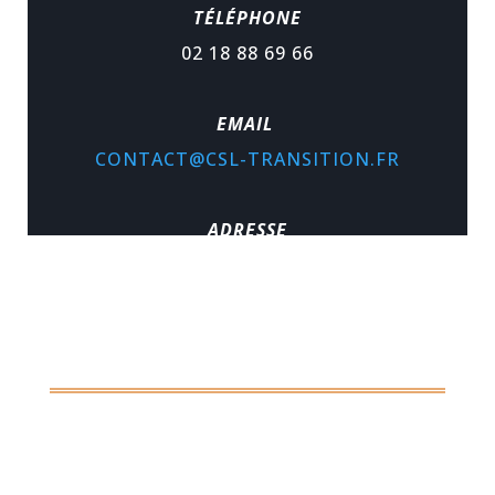
TÉLÉPHONE
02 18 88 69 66
EMAIL
CONTACT@CSL-TRANSITION.FR
ADRESSE
MAISON DE LA TRANSITION 9,
PLACE DE LA HALLE ST PIERRE 45110
CHÂTEAUNEUF SUR LOIRE
LES HORAIRES DU