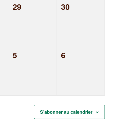
0
0
29
30
t,
évènement,
évènement,
0
0
5
6
t,
évènement,
évènement,
S’abonner au calendrier