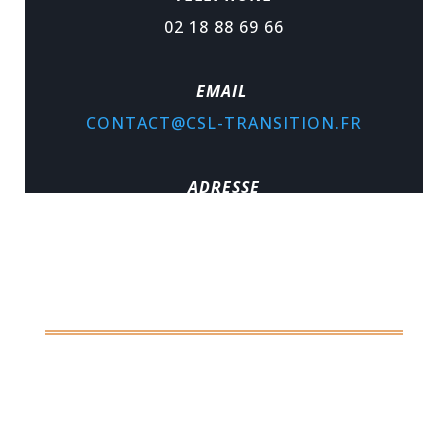
02 18 88 69 66
EMAIL
CONTACT@CSL-TRANSITION.FR
ADRESSE
MAISON DE LA TRANSITION 9,
PLACE DE LA HALLE ST PIERRE 45110
CHÂTEAUNEUF SUR LOIRE
LES HORAIRES DU
CAFE